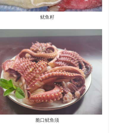
鱿鱼籽
脆口鱿鱼须