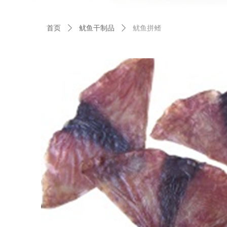
首页
ꄲ
鱿鱼干制品
ꄲ
鱿鱼拼鳍