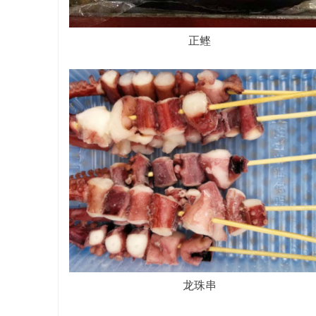
正鲣
龙珠串