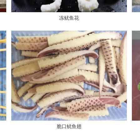
冻鱿鱼花
脆口鱿鱼翅