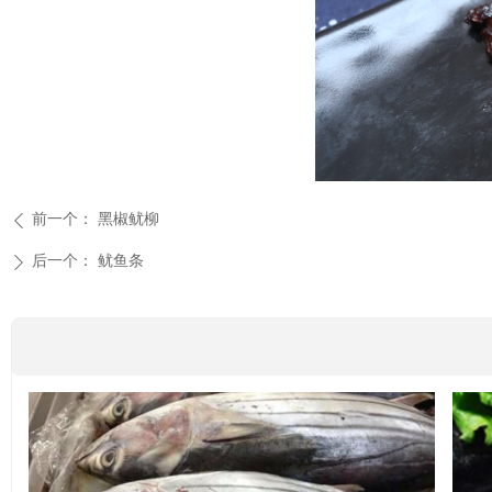
前一个：
黑椒鱿柳
ꄴ
后一个：
鱿鱼条
ꄲ