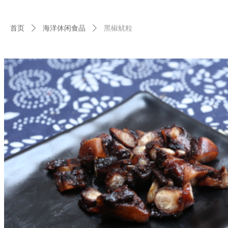
首页
ꄲ
海洋休闲食品
ꄲ
黑椒鱿粒