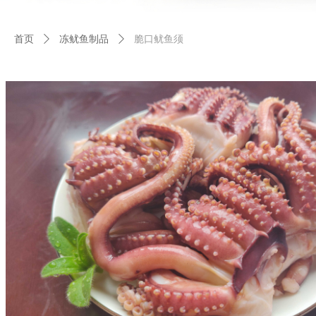
首页
ꄲ
冻鱿鱼制品
ꄲ
脆口鱿鱼须