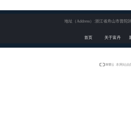
地址（Address）:浙江省舟山市普陀区展茅
首页
关于富丹
本网站由