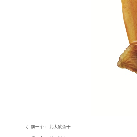
前一个：
北太鱿鱼干
ꄴ