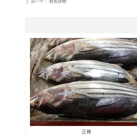
后一个：
鱿鱼拼鳍
ꄲ
正鲣