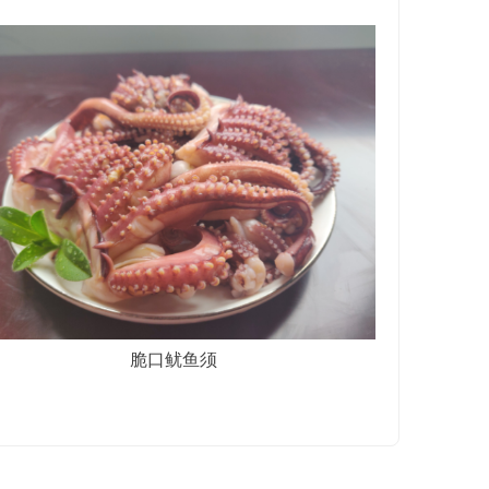
脆口鱿鱼须