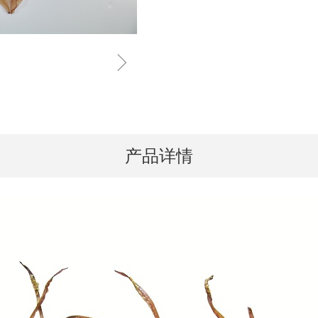
ꁇ
产品详情