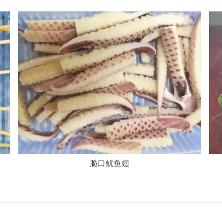
脆口鱿鱼翅