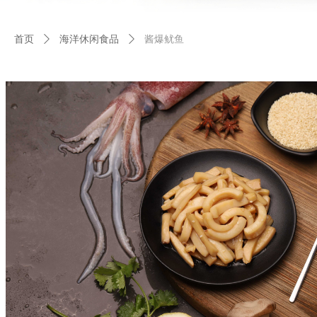
首页
ꄲ
海洋休闲食品
ꄲ
酱爆鱿鱼