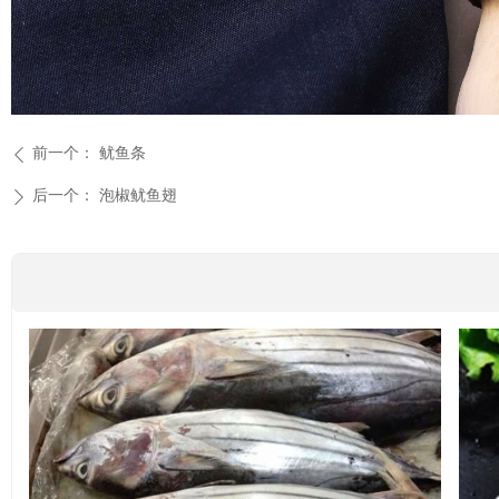
前一个：
鱿鱼条
ꄴ
后一个：
泡椒鱿鱼翅
ꄲ