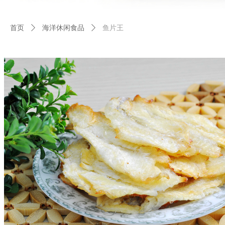
首页
ꄲ
海洋休闲食品
ꄲ
鱼片王