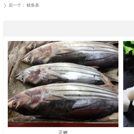
后一个：
鱿鱼条
ꄲ
正鲣