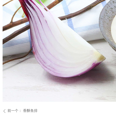
前一个：
香酥鱼排
ꄴ