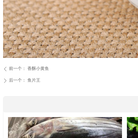
前一个：
香酥小黄鱼
ꄴ
后一个：
鱼片王
ꄲ