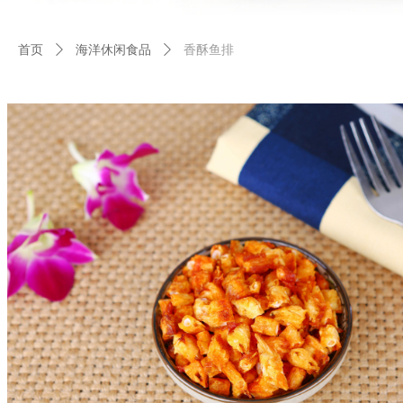
首页
ꄲ
海洋休闲食品
ꄲ
香酥鱼排